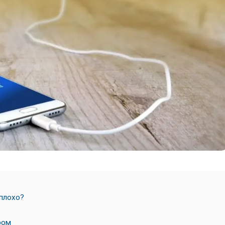
 плохо?
ром