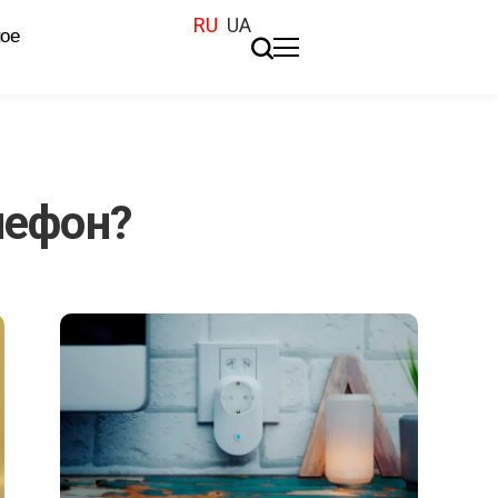
RU
UA
ое
лефон?