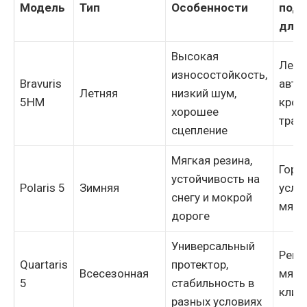
Модель
Тип
Особенности
подх
для
Высокая
Легк
износостойкость,
Bravuris
авто,
Летняя
низкий шум,
5HM
крос
хорошее
трас
сцепление
Мягкая резина,
Горо
устойчивость на
Polaris 5
Зимняя
усло
снегу и мокрой
мягк
дороге
Универсальный
Реги
Quartaris
протектор,
Всесезонная
мягк
5
стабильность в
клим
разных условиях