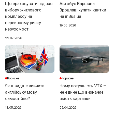
Що враховувати під час
Автобус Варшава
вибору житлового
Вроцлав: купити квитки
комплексу на
на inBus.ua
первинному ринку
19.06.2026
нерухомості
22.07.2026
Корисне
Корисне
Як швидше вивчити
Чому потужність VTX —
англійську мову
не єдине що визначає
самостійно?
якість картинки
18.05.2026
27.04.2026