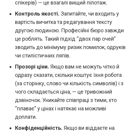
спікерів) — це взагалі вищий пілотаж.
Контроль якості.
Запитайте, чи входить у
вартість вичитка та редагування тексту
другою людиною. Професійні бюро завжди
це роблять. Такий підхід “двох пар очей”
зводить до мінімуму ризик помилок, одруків
чи стилістичних ляпів.
Прозорі ціни.
Якщо вам не можуть чітко й
одразу сказати, скільки коштує їхня робота
(за сторінку, слово чи кількість символів) і з
чого складається ціна, — це тривожний
дзвіночок. Уникайте співпраці з тими, хто
“плаває” у цінах і натякає на можливі
доплати.
Конфіденційність.
Якщо ви віддаєте на