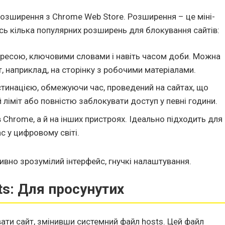
розширення з Chrome Web Store. Розширення – це міні-
Ось кілька популярних розширень для блокування сайтів:
дресою, ключовими словами і навіть часом доби. Можна
, наприклад, на сторінку з робочими матеріалами.
тинацією, обмежуючи час, проведений на сайтах, що
ліміт або повністю заблокувати доступ у певні години.
в Chrome, а й на інших пристроях. Ідеально підходить для
с у цифровому світі.
ивно зрозумілий інтерфейс, гнучкі налаштування.
ts: Для просунутих
вати сайт, змінивши системний файл hosts. Цей файл