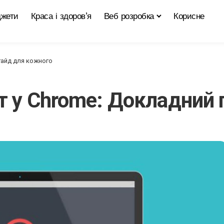
джети
Краса і здоров’я
Веб розробка
Корисне
гайд для кожного
т у Chrome: Докладний