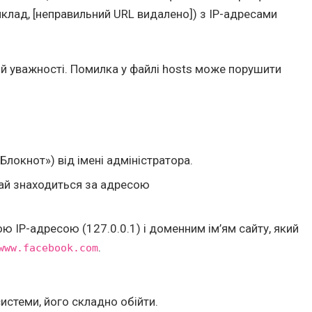
иклад, [неправильний URL видалено]) з IP-адресами
 й уважності. Помилка у файлі hosts може порушити
Блокнот») від імені адміністратора.
чай знаходиться за адресою
ю IP-адресою (127.0.0.1) і доменним ім’ям сайту, який
.
www.facebook.com
системи, його складно обійти.